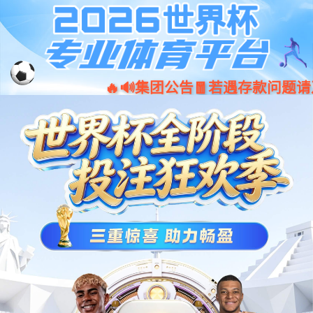
彩神vl（中国）有限公司
位置：
主页
服务案例
三维影视
影视广告
房地产宣传片
产品广告动画片
房地产宣传片
规划汇报片
特种影视
房地产宣传片
信息来源：http://www.hyingcg.com/ 作者：武汉彩神vl有限公司 发布时间：2020-
11-04 15:02