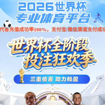
彩神vl（中国）有限公司
位置：
主页
新闻动态
行业新闻
博物馆全息剧场定制：舞台空间怎么规划？
公司新闻
行业新闻
博物馆全息剧场定制：舞台空间怎么规划？