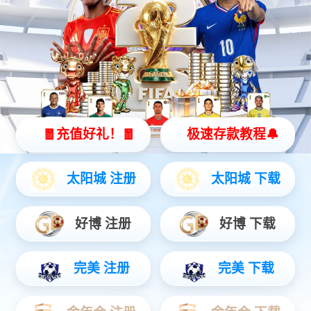
数字视觉内容制作通过图像、动画、视频等多媒体方式，将信
息以更直观、生动的方式呈现给观众，不仅可以提高信息的吸引
力，还能增强信息的可读性和理解性，从而提升信息传播的效率和