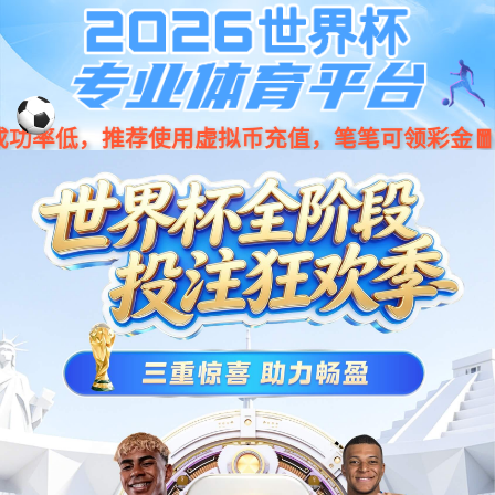
彩神vl（中国）有限公司
位置：
主页
服务案例
三维影视
三维影视
互动沙盘
裸眼剧秀
数字展馆
动画动漫
互动多媒体
产品广告动画片
房地产宣传片
规划汇报片
特种影视