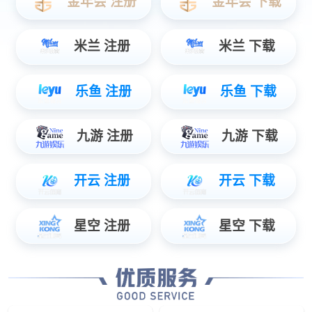
中国核电琨御府展厅弧幕
逸景天宸