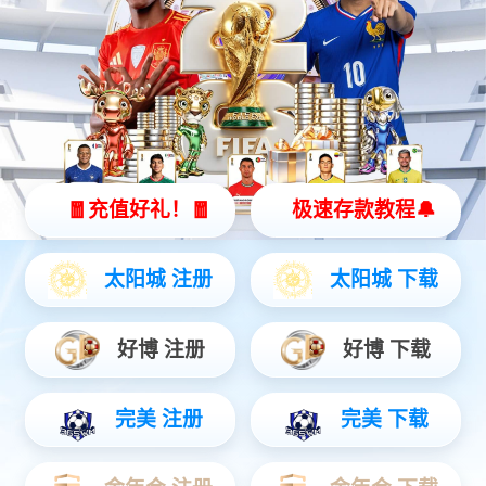
你好！襄阳的夜（超清5
林浦记忆